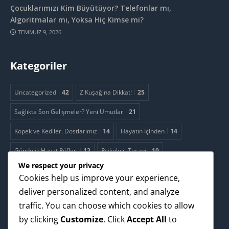
Çocuklarımızı Kim Büyütüyor? Telefonlar mı,
Algoritmalar mı, Yoksa Hiç Kimse mi?
TEMMUZ 9, 2026
Kategoriler
Uncategorized
42
Z Kuşağına Dikkat!
25
Sağlıkta Son Gelişmeler? Yeni Umutlar
21
Köpek ve Kediler. Dostlarımız
14
Hayatın İçinden
14
Gündelik Hayat Püfleri
12
Psikoloji -Terapi
10
We respect your privacy
Uzmanlarla Video Sohbetler
9
Cookies help us improve your experience,
Reklamcılık. Paranızı boşa harcamayın!
8
deliver personalized content, and analyze
traffic. You can choose which cookies to allow
2.Bahara Ne Kadar Hazırsınız?
4
Teknoloji
4
Yapay Zeka
4
by clicking
Customize
. Click
Accept All
to
İklim - Çevre. Nereye ?
2