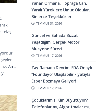
Yanan Ormana, Toprağa Can,
Yaralı Yüreklere Umut Oldular.
Binlerce Teşekkürler..
,
TEMMUZ 31, 2026
arak
a telaşı
Güncel ve Sahada Bizzat
Yaşadığım Gerçek Motor
Muayene Süreci
uyordur
TEMMUZ 17, 2026
 şeyler
liriz. Ama
Zayıflamada Devrim: FDA Onaylı
iyi
“Foundayo” Ulaşılabilir Fiyatıyla
Ezber Bozmaya Geliyor!
TEMMUZ 17, 2026
Çocuklarımızı Kim Büyütüyor?
Telefonlar mı, Algoritmalar mı,