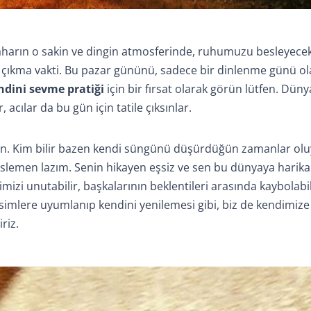
baharın o sakin ve dingin atmosferinde, ruhumuzu besleyecek
a çıkma vakti. Bu pazar gününü, sadece bir dinlenme günü ol
ndini sevme pratiği
için bir fırsat olarak görün lütfen. Düny
 acılar da bu gün için tatile çıksınlar.
ren. Kim bilir bazen kendi süngünü düşürdüğün zamanlar ol
eslemen lazım. Senin hikayen eşsiz ve sen bu dünyaya harika
izi unutabilir, başkalarının beklentileri arasında kaybolabi
simlere uyumlanıp kendini yenilemesi gibi, biz de kendimize 
riz.