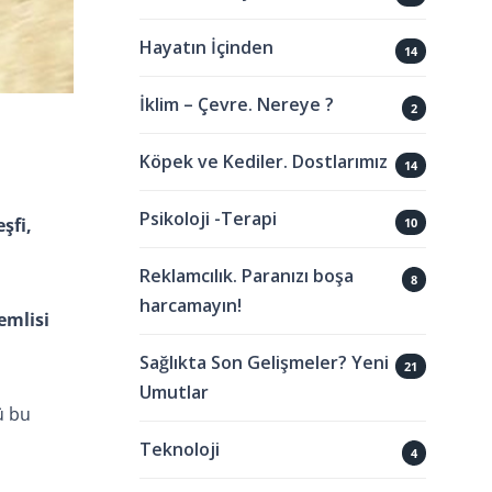
Hayatın İçinden
14
İklim – Çevre. Nereye ?
2
Köpek ve Kediler. Dostlarımız
14
Psikoloji -Terapi
şfi,
10
Reklamcılık. Paranızı boşa
8
harcamayın!
emlisi
Sağlıkta Son Gelişmeler? Yeni
21
Umutlar
ü bu
Teknoloji
4