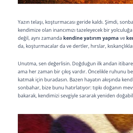
Yazın telaşı, koşturmacası geride kaldı. Şimdi, son
kendimize olan inancımızı tazeleyecek bir yolculuğ
değil, aynı zamanda
kendine yatırım yapma
ve
ke
da, koşturmacalar da ve dertler, hırslar, kıskançlıklar,
Unutma, sen değerlisin. Doğduğun ilk andan itiba
ama her zaman bir çıkış vardır. Öncelikle ruhunu b
katmak için buradasın. Bazen hayatın akışında kendim
sonbahar, bize bunu hatırlatıyor: tıpkı doğanın mev
bakarak, kendimizi sevgiyle sararak yeniden doğabili