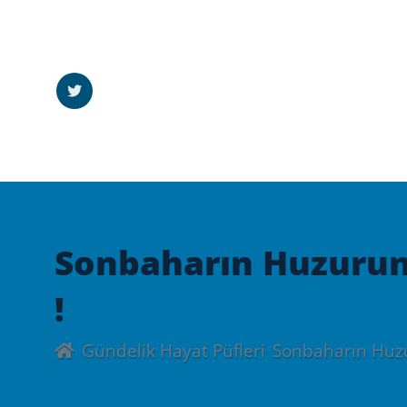
Sonbaharın Huzurun
!
Gündelik Hayat Püfleri
Sonbaharın Huzu