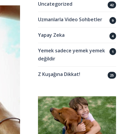
Uncategorized
42
Uzmanlarla Video Sohbetler
9
Yapay Zeka
4
Yemek sadece yemek yemek
1
değildir
Z Kuşağına Dikkat!
25