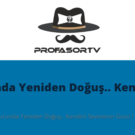
da Yeniden Doğuş.. Ke
runda Yeniden Doğuş.. Kendini Sevmenin Gücü !