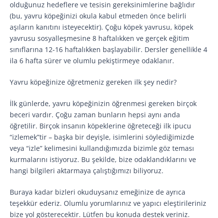
olduğunuz hedeflere ve tesisin gereksinimlerine bağlıdır
(bu, yavru köpeğinizi okula kabul etmeden önce belirli
aşıların kanıtını isteyecektir). Çoğu köpek yavrusu, köpek
yavrusu sosyalleşmesine 8 haftalıkken ve gerçek eğitim
sınıflarına 12-16 haftalıkken başlayabilir. Dersler genellikle 4
ila 6 hafta sürer ve olumlu pekiştirmeye odaklanır.
Yavru köpeğinize öğretmeniz gereken ilk şey nedir?
İlk günlerde, yavru köpeğinizin öğrenmesi gereken birçok
beceri vardır. Çoğu zaman bunların hepsi aynı anda
öğretilir. Birçok insanın köpeklerine öğreteceği ilk ipucu
“izlemek”tir – başka bir deyişle, isimlerini söylediğimizde
veya “izle” kelimesini kullandığımızda bizimle göz teması
kurmalarını istiyoruz. Bu şekilde, bize odaklandıklarını ve
hangi bilgileri aktarmaya çalıştığımızı biliyoruz.
Buraya kadar bizleri okuduysanız emeğinize de ayrıca
teşekkür ederiz. Olumlu yorumlarınız ve yapıcı eleştirileriniz
bize yol gösterecektir. Lütfen bu konuda destek veriniz.