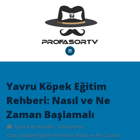
Yavru Köpek Eğitim
Rehberi: Nasıl ve Ne
Zaman Başlamalı
Köpek ve Kediler. Dostlarımız
Yavru Köpek Eğitim Rehberi: Nasıl ve Ne Zaman