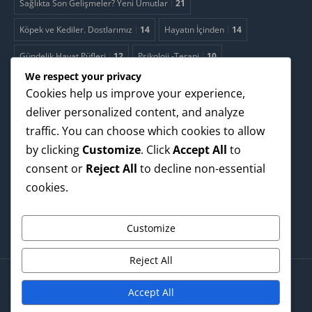
Sağlıkta Son Gelişmeler? Yeni Umutlar
21
Köpek ve Kediler. Dostlarımız
14
Hayatın İçinden
14
Gündelik Hayat Püfleri
12
Psikoloji -Terapi
10
We respect your privacy
Uzmanlarla Video Sohbetler
9
Cookies help us improve your experience,
Reklamcılık. Paranızı boşa harcamayın!
8
deliver personalized content, and analyze
traffic. You can choose which cookies to allow
2.Bahara Ne Kadar Hazırsınız?
4
Teknoloji
4
Yapay Zeka
4
by clicking
Customize
. Click
Accept All
to
İklim - Çevre. Nereye ?
2
consent or
Reject All
to decline non-essential
cookies.
Evde kolayca yapılacak fitness hareketleri
1
Yemek sadece yemek yemek değildir
1
Customize
Reject All
Accept All