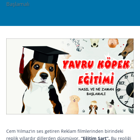
Başlamalı
Cem Yılmaz’ın ses getiren Reklam filmlerinden birindeki
replik yıllardır dillerden düşmüyor.
“Eğitim Şart”.
Bu repliği