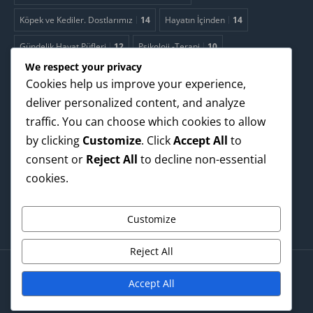
Köpek ve Kediler. Dostlarımız
14
Hayatın İçinden
14
Gündelik Hayat Püfleri
12
Psikoloji -Terapi
10
We respect your privacy
Uzmanlarla Video Sohbetler
9
Cookies help us improve your experience,
Reklamcılık. Paranızı boşa harcamayın!
8
deliver personalized content, and analyze
traffic. You can choose which cookies to allow
2.Bahara Ne Kadar Hazırsınız?
4
Teknoloji
4
Yapay Zeka
4
by clicking
Customize
. Click
Accept All
to
İklim - Çevre. Nereye ?
2
consent or
Reject All
to decline non-essential
cookies.
Evde kolayca yapılacak fitness hareketleri
1
Yemek sadece yemek yemek değildir
1
Customize
Reject All
Accept All