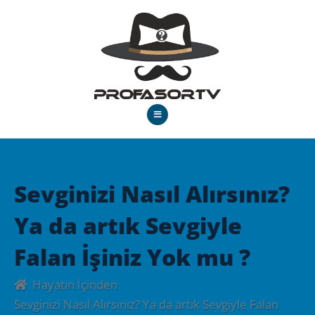
Sevginizi Nasıl Alırsınız?
Ya da artık Sevgiyle
Falan İşiniz Yok mu ?
Hayatın İçinden
Sevginizi Nasıl Alırsınız? Ya da artık Sevgiyle Falan