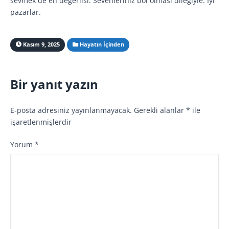
sevmek de en değerlisi. Sevenleriniz bol olması dileğiyle. İyi
pazarlar.
Kasım 9, 2025
Hayatın İçinden
Bir yanıt yazın
E-posta adresiniz yayınlanmayacak.
Gerekli alanlar
*
ile
işaretlenmişlerdir
Yorum
*